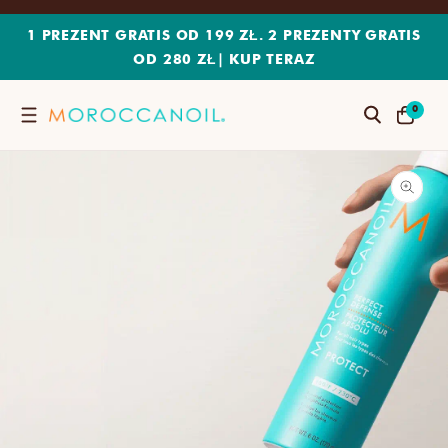
PRZEJDŹ
DO
1 PREZENT GRATIS OD 199 ZŁ. 2 PREZENTY GRATIS
TREŚCI
OD 280 ZŁ
|
KUP TERAZ
0
0
Szukaj
POZYCJE(
KOSZYK
I)