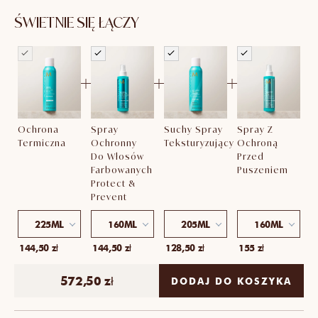
dla
dla
Ochrona
Ochrona
ŚWIETNIE SIĘ ŁĄCZY
termiczna
termiczna
+
+
+
Ochrona
Spray
Suchy Spray
Spray Z
Termiczna
Ochronny
Teksturyzujący
Ochroną
Do Włosów
Przed
Farbowanych
Puszeniem
Protect &
Prevent
225ML
160ML
205ML
160ML
144,50 zł
144,50 zł
128,50 zł
155 zł
572,50 zł
DODAJ DO KOSZYKA