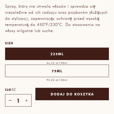
Spray, który nie utrwala włosów i sprawdza się
niezależnie od ich rodzaju oraz przyborów służących
do stylizacji, zapewniając ochronę przed wysoką
temperaturą do 450°F/230°C. Do stosowania na
włosy wilgotne lub suche.
SIZE
225ML
64,22 zł/100ml
75ML
93,33 zł/100ml
ILOŚĆ
DODAJ DO KOSZYKA
Zmniejsz
Zwiększ
ilość
ilość