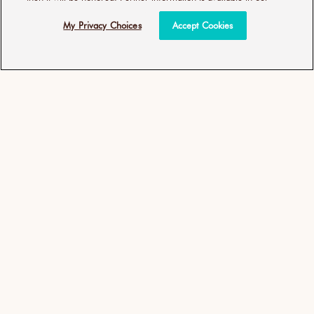
My Privacy Choices
Accept Cookies
WYPRZEDANE
DOŁĄCZ DO KLUBU
Otrzymuj bieżące informacje na temat
ekskluzywnych ofert i najnowszych informacji o
produktach dzięki naszemu biuletynowi.