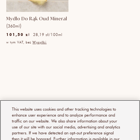
Mydło Do Rąk Oud Mineral
(
)
360ml
Cena
Cena
101,50 zł
na
28,19 zł
/
100ml
jednostkowa
regularna
w tym VAT, bez
Wysyłki
This website uses cookies and other tracking technologies to
enhance user experience and to analyze performance and
traffic on our website. We also share information about your
use of our site with our social media, advertising and analytics
partners. If we have detected an opt-out preference signal
then it will be honored. Further information is available in our