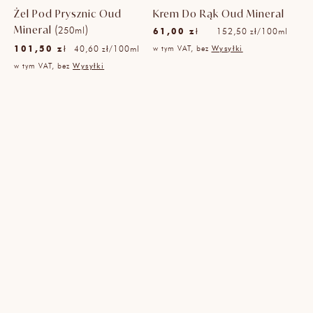
Żel Pod Prysznic Oud
Krem Do Rąk Oud Mineral
(
)
Cena
Mineral
250ml
61,00 zł
na
152,50 zł
/
100ml
jednostkowa
Cena
Cena
101,50 zł
na
40,60 zł
/
100ml
w tym VAT, bez
Wysyłki
jednostkowa
regularna
w tym VAT, bez
Wysyłki