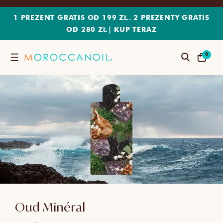
PRZEJDŹ
DO
1 PREZENT GRATIS OD 199 ZŁ. 2 PREZENTY GRATIS
TREŚCI
OD 280 ZŁ
|
KUP TERAZ
0
0
Szukaj
POZYCJE(
KOSZYK
I)
Oud Minéral